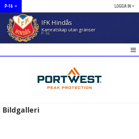
P-16
LOGGA IN
IFK Hindås
Kamratskap utan gränser
P-16
HEM
NYHETER
KALENDER
MATCHER
Bildgalleri
TRUPPEN
BILDGALLERI