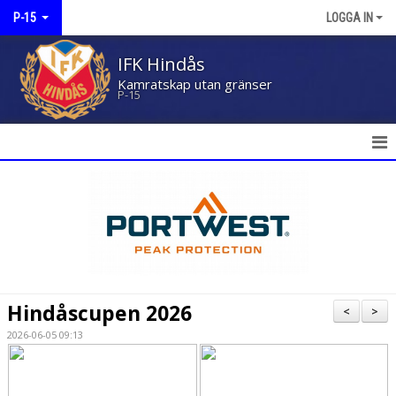
P-15
LOGGA IN
IFK Hindås
Kamratskap utan gränser
P-15
HEM
NYHETER
KALENDER
MATCHER
Hindåscupen 2026
<
>
TRUPPEN
2026-06-05 09:13
KONTAKT