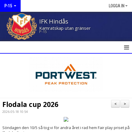
P-15
LOGGA IN
IFK Hindås
Kamratskap utan gränser
P-15
HEM
NYHETER
KALENDER
MATCHER
Flodala cup 2026
<
>
TRUPPEN
2026-05-18 10:54
KONTAKT
Söndagen den 10/5 så tog vi för andra året i rad hem Fair play priset på