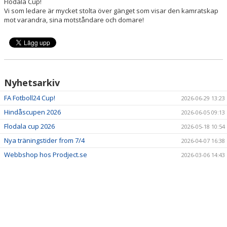
Flodala Cup!
BILDGALLERI
Vi som ledare är mycket stolta över gänget som visar den kamratskap
mot varandra, sina motståndare och domare!
DOKUMENT
GÄSTBOK
Nyhetsarkiv
FA Fotboll24 Cup!
2026-06-29 13:23
Hindåscupen 2026
2026-06-05 09:13
Flodala cup 2026
2026-05-18 10:54
Nya träningstider from 7/4
2026-04-07 16:38
Webbshop hos Prodject.se
2026-03-06 14:43