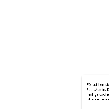
För att hemsi
SportAdmin. D
frivilliga cook
vill acceptera
Anpassa dina 