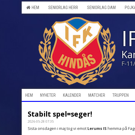
HEM
SENIORLAG HERR
SENIORLAG DAM
POJK
I
Ka
F-11
HEM
NYHETER
KALENDER
MATCHER
TRUPPEN
Stabilt spel=seger!
2026-05-28 07:35
Sista onsdagen i maj tog vi emot
Lerums IS
hemma på Fage