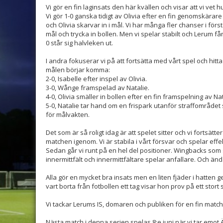
Vi gör en fin laginsats den här kvällen och visar att vi vet hu
Vi gör 1-0 ganska tidigt av Olivia efter en fin genomskärar
och Olivia skarvar in i mål. Vi har många fler chanser i förs
mål och trycka in bollen. Men vi spelar stabilt och Lerum får
0 står sig halvleken ut.
I andra fokuserar vi på att fortsätta med vårt spel och hitt
målen börjar komma:
2-0, Isabelle efter inspel av Olivia.
3-0, Wånge framspelad av Natalie.
4-0, Olivia smäller in bollen efter en fin framspelning av Nat
5-0, Natalie tar hand om en frispark utanför straffområdet
för målvakten.
Det som är så roligt idag är att spelet sitter och vi fortsätte
matchen igenom. Vi är stabila i vårt försvar och spelar effe
Sedan går vi runt på en hel del positioner. Wingbacks som 
innermittfält och innermittfältare spelar anfallare. Och änd
Alla gör en mycket bra insats men en liten fjäder i hatten ge
vart borta från fotbollen ett tag visar hon prov på ett stort
Vi tackar Lerums IS, domaren och publiken för en fin match
Nästa match i denna serien spelas 8:e juni när vi tar emot 