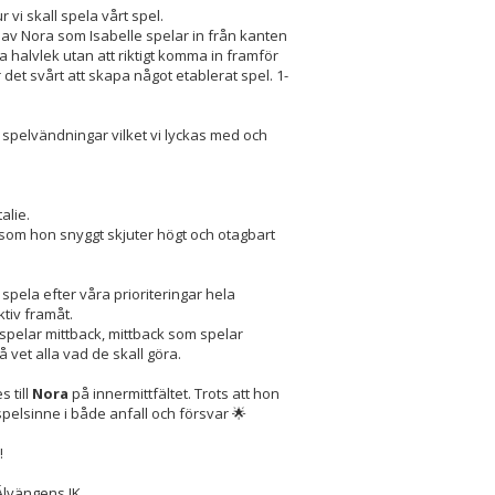
r vi skall spela vårt spel.
e av Nora som Isabelle spelar in från kanten
ta halvlek utan att riktigt komma in framför
 det svårt att skapa något etablerat spel. 1-
a spelvändningar vilket vi lyckas med och
alie.
 som hon snyggt skjuter högt och otagbart
r spela efter våra prioriteringar hela
ktiv framåt.
spelar mittback, mittback som spelar
å vet alla vad de skall göra.
s till
Nora
på innermittfältet. Trots att hon
 spelsinne i både anfall och försvar 🌟
!
Älvängens IK.