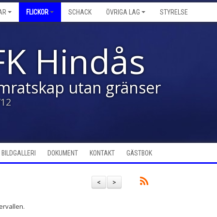
AR
FLICKOR
SCHACK
ÖVRIGA LAG
STYRELSE
FK Hindås
mratskap utan gränser
/12
BILDGALLERI
DOKUMENT
KONTAKT
GÄSTBOK
<
>
rvallen.