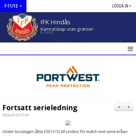
F-11/12
LOGGA IN
IFK Hindås
Kamratskap utan gränser
F-11/12
HEM
NYHETER
KALENDER
MATCHER
Fortsatt serieledning
<
>
TRUPPEN
2026-05-22 07:54
BILDGALLERI
Under torsdagen åkte F2011/12 till Lindevi för match mot serie-tvåan