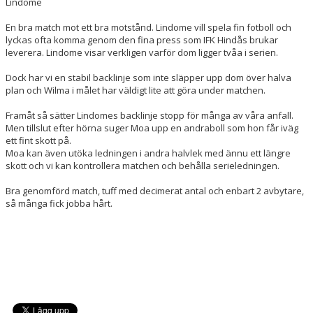
Lindome
DOKUMENT
En bra match mot ett bra motstånd. Lindome vill spela fin fotboll och
KONTAKT
lyckas ofta komma genom den fina press som IFK Hindås brukar
leverera. Lindome visar verkligen varför dom ligger tvåa i serien.
GÄSTBOK
Dock har vi en stabil backlinje som inte släpper upp dom över halva
plan och Wilma i målet har väldigt lite att göra under matchen.
Framåt så sätter Lindomes backlinje stopp för många av våra anfall.
Men tillslut efter hörna suger Moa upp en andraboll som hon får iväg
ett fint skott på.
Moa kan även utöka ledningen i andra halvlek med ännu ett längre
skott och vi kan kontrollera matchen och behålla serieledningen.
Bra genomförd match, tuff med decimerat antal och enbart 2 avbytare,
så många fick jobba hårt.