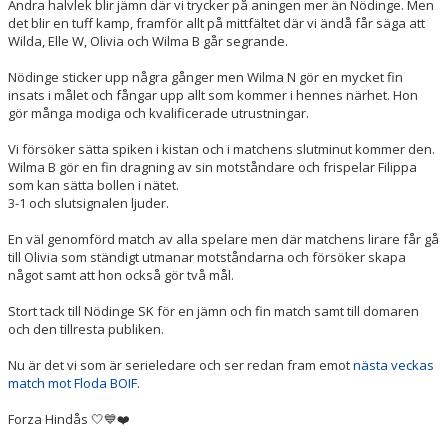
Andra halvlek blir jämn där vi trycker på aningen mer än Nödinge. Men
det blir en tuff kamp, framför allt på mittfältet där vi ändå får säga att
Wilda, Elle W, Olivia och Wilma B går segrande.
Nödinge sticker upp några gånger men Wilma N gör en mycket fin
insats i målet och fångar upp allt som kommer i hennes närhet. Hon
gör många modiga och kvalificerade utrustningar.
Vi försöker sätta spiken i kistan och i matchens slutminut kommer den.
Wilma B gör en fin dragning av sin motståndare och frispelar Filippa
som kan sätta bollen i nätet.
3-1 och slutsignalen ljuder.
En väl genomförd match av alla spelare men där matchens lirare får gå
till Olivia som ständigt utmanar motståndarna och försöker skapa
något samt att hon också gör två mål.
Stort tack till Nödinge SK för en jämn och fin match samt till domaren
och den tillresta publiken.
Nu är det vi som är serieledare och ser redan fram emot
nästa veckas
match mot Floda BOIF
.
Forza Hindås 🤍💙❤️