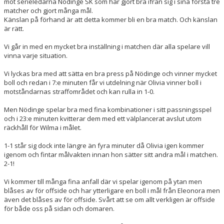
mot serieledarna Nödinge SK som har gjort bra ifrån sig i sina första tre
DOKUMENT
matcher och gjort många mål.
Känslan på förhand är att detta kommer bli en bra match. Och känslan
KONTAKT
är rätt.
Vi går in med en mycket bra inställning i matchen där alla spelare vill
GÄSTBOK
vinna varje situation.
Vi lyckas bra med att sätta en bra press på Nödinge och vinner mycket
boll och redan i 7:e minuten får vi utdelning när Olivia vinner boll i
motståndarnas straffområdet och kan rulla in 1-0.
Men Nödinge spelar bra med fina kombinationer i sitt passningsspel
och i 23:e minuten kvitterar dem med ett välplancerat avslut utom
räckhåll för Wilma i målet.
1-1 står sig dock inte längre än fyra minuter då Olivia igen kommer
igenom och fintar målvakten innan hon sätter sitt andra mål i matchen.
2-1!
Vi kommer till många fina anfall där vi spelar igenom på ytan men
blåses av för offside och har ytterligare en boll i mål från Eleonora men
även det blåses av för offside. Svårt att se om allt verkligen är offside
för både oss på sidan och domaren.