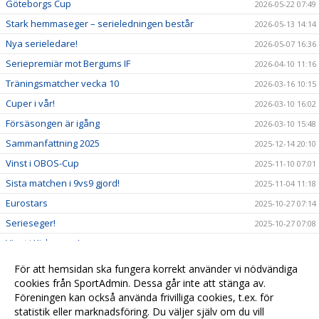
Göteborgs Cup
2026-05-22 07:49
Stark hemmaseger – serieledningen består
2026-05-13 14:14
Nya serieledare!
2026-05-07 16:36
Seriepremiär mot Bergums IF
2026-04-10 11:16
Träningsmatcher vecka 10
2026-03-16 10:15
Cuper i vår!
2026-03-10 16:02
Försäsongen är igång
2026-03-10 15:48
Sammanfattning 2025
2025-12-14 20:10
Vinst i OBOS-Cup
2025-11-10 07:01
Sista matchen i 9vs9 gjord!
2025-11-04 11:18
Eurostars
2025-10-27 07:14
Serieseger!
2025-10-27 07:08
Vinst i Kickoncup!
2025-10-06 07:04
ÖPPEN TRÄNING - TISDAGAR KL 19:00
2025-10-01 08:00
För att hemsidan ska fungera korrekt använder vi nödvändiga
Vi söker målvakt
cookies från SportAdmin. Dessa går inte att stänga av.
2025-07-01 15:58
Föreningen kan också använda frivilliga cookies, t.ex. för
Guld i Skadevi Cup 2025!
2025-06-30 08:01
statistik eller marknadsföring. Du väljer själv om du vill