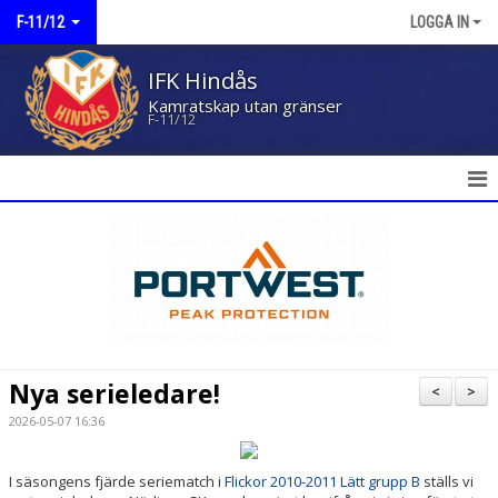
F-11/12
LOGGA IN
IFK Hindås
Kamratskap utan gränser
F-11/12
HEM
NYHETER
KALENDER
MATCHER
Nya serieledare!
<
>
TRUPPEN
2026-05-07 16:36
BILDGALLERI
I säsongens fjärde seriematch i
Flickor 2010-2011 Lätt grupp B
ställs vi