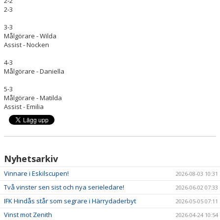
2-2
2-3
3-3
Målgörare - Wilda
Assist - Nocken
4-3
Målgörare - Daniella
5-3
Målgörare - Matilda
Assist - Emilia
Nyhetsarkiv
Vinnare i Eskilscupen!
2026-08-03 10:31
Två vinster sen sist och nya serieledare!
2026-06-02 07:33
IFK Hindås står som segrare i Härrydaderbyt
2026-05-05 07:11
Vinst mot Zenith
2026-04-24 10:54