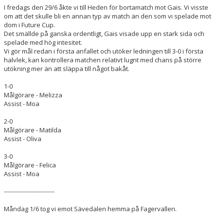
DOKUMENT
I fredags den 29/6 åkte vi till Heden för bortamatch mot Gais. Vi visste
om att det skulle bli en annan typ av match än den som vi spelade mot
dom i Future Cup.
KONTAKT
Det smällde på ganska ordentligt, Gais visade upp en stark sida och
spelade med hög intesitet.
GÄSTBOK
Vi gör mål redan i första anfallet och utöker ledningen till 3-0 i första
halvlek, kan kontrollera matchen relativt lugnt med chans på större
utökning mer än att släppa till något bakåt.
1-0
Målgörare - Melizza
Assist - Moa
2-0
Målgörare - Matilda
Assist - Oliva
3-0
Målgörare - Felica
Assist - Moa
--------------------------
Måndag 1/6 tog vi emot Sävedalen hemma på Fagervallen.