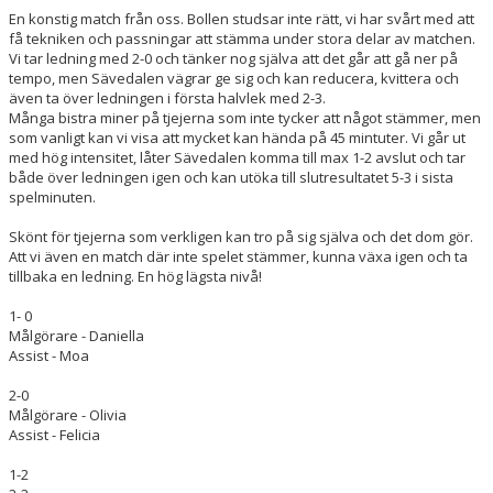
En konstig match från oss. Bollen studsar inte rätt, vi har svårt med att
få tekniken och passningar att stämma under stora delar av matchen.
Vi tar ledning med 2-0 och tänker nog själva att det går att gå ner på
tempo, men Sävedalen vägrar ge sig och kan reducera, kvittera och
även ta över ledningen i första halvlek med 2-3.
Många bistra miner på tjejerna som inte tycker att något stämmer, men
som vanligt kan vi visa att mycket kan hända på 45 mintuter. Vi går ut
med hög intensitet, låter Sävedalen komma till max 1-2 avslut och tar
både över ledningen igen och kan utöka till slutresultatet 5-3 i sista
spelminuten.
Skönt för tjejerna som verkligen kan tro på sig själva och det dom gör.
Att vi även en match där inte spelet stämmer, kunna växa igen och ta
tillbaka en ledning. En hög lägsta nivå!
1- 0
Målgörare - Daniella
Assist - Moa
2-0
Målgörare - Olivia
Assist - Felicia
1-2