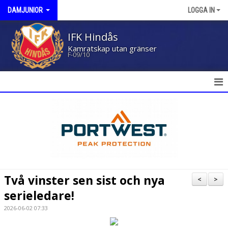
DAMJUNIOR
LOGGA IN
IFK Hindås
Kamratskap utan gränser
F-09/10
HEM
NYHETER
KALENDER
MATCHER
Två vinster sen sist och nya
<
>
TRUPPEN
serieledare!
2026-06-02 07:33
BILDGALLERI