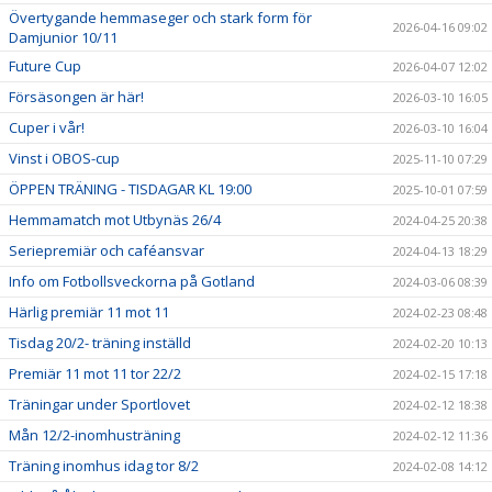
Övertygande hemmaseger och stark form för
2026-04-16 09:02
Damjunior 10/11
Future Cup
2026-04-07 12:02
Försäsongen är här!
2026-03-10 16:05
Cuper i vår!
2026-03-10 16:04
Vinst i OBOS-cup
2025-11-10 07:29
ÖPPEN TRÄNING - TISDAGAR KL 19:00
2025-10-01 07:59
Hemmamatch mot Utbynäs 26/4
2024-04-25 20:38
Seriepremiär och caféansvar
2024-04-13 18:29
Info om Fotbollsveckorna på Gotland
2024-03-06 08:39
Härlig premiär 11 mot 11
2024-02-23 08:48
Tisdag 20/2- träning inställd
2024-02-20 10:13
Premiär 11 mot 11 tor 22/2
2024-02-15 17:18
Träningar under Sportlovet
2024-02-12 18:38
Mån 12/2-inomhusträning
2024-02-12 11:36
Träning inomhus idag tor 8/2
2024-02-08 14:12