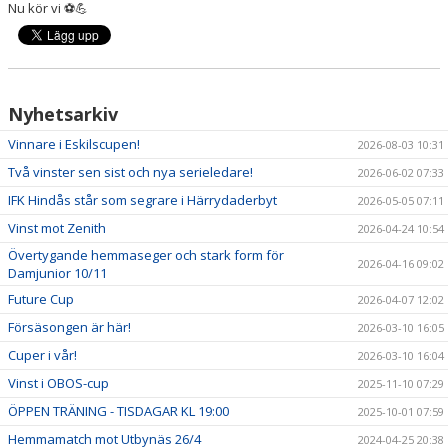
Nu kör vi ⚽️💪
DOKUMENT
KONTAKT
GÄSTBOK
Nyhetsarkiv
Vinnare i Eskilscupen!
2026-08-03 10:31
Två vinster sen sist och nya serieledare!
2026-06-02 07:33
IFK Hindås står som segrare i Härrydaderbyt
2026-05-05 07:11
Vinst mot Zenith
2026-04-24 10:54
Övertygande hemmaseger och stark form för
2026-04-16 09:02
Damjunior 10/11
Future Cup
2026-04-07 12:02
Försäsongen är här!
2026-03-10 16:05
Cuper i vår!
2026-03-10 16:04
Vinst i OBOS-cup
2025-11-10 07:29
ÖPPEN TRÄNING - TISDAGAR KL 19:00
2025-10-01 07:59
Hemmamatch mot Utbynäs 26/4
2024-04-25 20:38