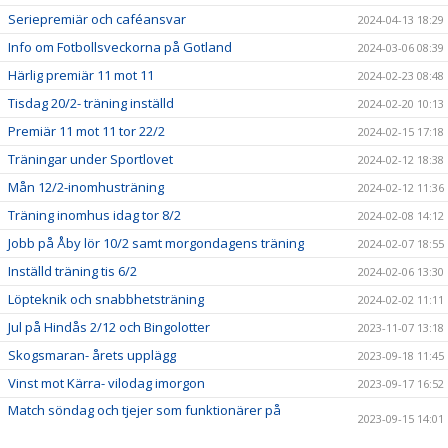
Seriepremiär och caféansvar
2024-04-13 18:29
Info om Fotbollsveckorna på Gotland
2024-03-06 08:39
Härlig premiär 11 mot 11
2024-02-23 08:48
Tisdag 20/2- träning inställd
2024-02-20 10:13
Premiär 11 mot 11 tor 22/2
2024-02-15 17:18
Träningar under Sportlovet
2024-02-12 18:38
Mån 12/2-inomhusträning
2024-02-12 11:36
Träning inomhus idag tor 8/2
2024-02-08 14:12
Jobb på Åby lör 10/2 samt morgondagens träning
2024-02-07 18:55
Inställd träning tis 6/2
2024-02-06 13:30
Löpteknik och snabbhetsträning
2024-02-02 11:11
Jul på Hindås 2/12 och Bingolotter
2023-11-07 13:18
Skogsmaran- årets upplägg
2023-09-18 11:45
Vinst mot Kärra- vilodag imorgon
2023-09-17 16:52
Match söndag och tjejer som funktionärer på
2023-09-15 14:01
Skogsmaran