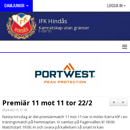
DAMJUNIOR
LOGGA IN
IFK Hindås
Kamratskap utan gränser
F-09/10
HEM
NYHETER
KALENDER
MATCHER
Premiär 11 mot 11 tor 22/2
<
>
TRUPPEN
2024-02-15 17:18
Nästa torsdag är det premiärmatch 11 mot 11 när vi möter Kärra KIF i en
BILDGALLERI
träningsmatch på hemmaplan. Vi samlas på Fagervallen kl 18:00.
Matchstart 19:00. In och svara på kallelsen så snart ni kan.