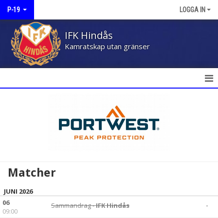
P-19
LOGGA IN
IFK Hindås
Kamratskap utan gränser
HEM
NYHETER
KALENDER
MATCHER
Matcher
TRUPPEN
JUNI 2026
06
BILDGALLERI
Sammandrag -
IFK Hindås
-
09:00