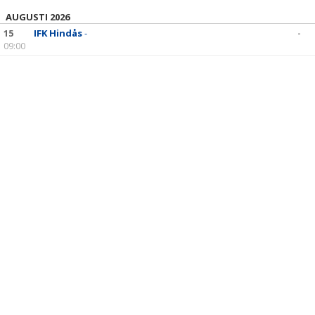
DOKUMENT
AUGUSTI 2026
15
IFK Hindås
-
-
KONTAKT
09:00