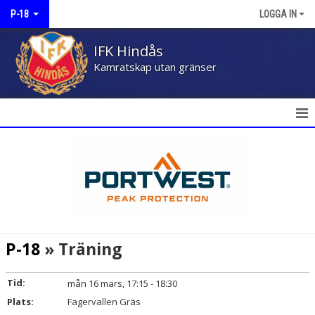
P-18
LOGGA IN
IFK Hindås
Kamratskap utan gränser
HEM
NYHETER
KALENDER
MATCHER
P-18
» Träning
TRUPPEN
Tid:
mån 16 mars, 17:15 - 18:30
BILDGALLERI
Plats:
Fagervallen Gräs