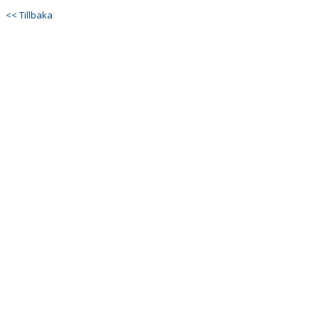
DOKUMENT
<< Tillbaka
KONTAKT