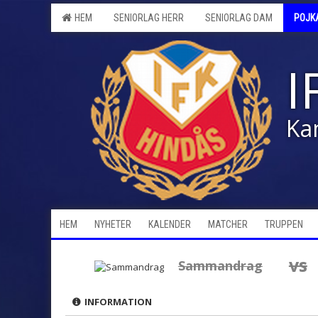
HEM
SENIORLAG HERR
SENIORLAG DAM
POJK
I
Ka
HEM
NYHETER
KALENDER
MATCHER
TRUPPEN
vs
Sammandrag
INFORMATION