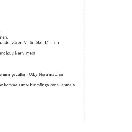
.
onen.
nder våren. Vi försöker få till en
ndås. Då är vi med!
Lemmingsvallen i Utby. Flera matcher
kan komma. Om vi blir många kan vi anmäla