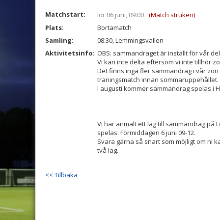
Matchstart:
lör 06 juni, 09:00
(Match struken)
Plats:
Bortamatch
Samling:
08:30, Lemmingsvallen
Aktivitetsinfo:
OBS: sammandraget är inställt för vår del
Vi kan inte delta eftersom vi inte tillhör z
Det finns inga fler sammandrag i vår zon u
träningsmatch innan sommaruppehållet.
I augusti kommer sammandrag spelas i Hi
Vi har anmält ett lag till sammandrag på 
spelas. Förmiddagen 6 juni 09-12.
Svara gärna så snart som möjligt om ni 
två lag.
<< Tillbaka