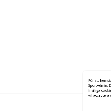
För att hemsi
SportAdmin. D
frivilliga cook
vill acceptera
Anpassa dina 