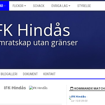
AR
FLICKOR
SCHACK
ÖVRIGA LAG
STYRELSE
FK Hindås
mratskap utan gränser
BILDGALLERI
DOKUMENT
KONTAKT
IFK Hindås
KOMMANDE MATCH
IFK Hindås
-
Lör 15/8 09:00