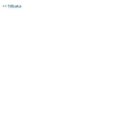
DOKUMENT
<< Tillbaka
KONTAKT