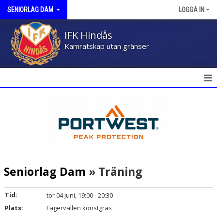
SENIORLAG DAM
LOGGA IN
IFK Hindås
Kamratskap utan gränser
HEM
NYHETER
KALENDER
MATCHER
Seniorlag Dam
» Träning
TRUPPEN
Tid:
tor 04 juni, 19:00 - 20:30
BILDGALLERI
Plats:
Fagervallen konstgräs