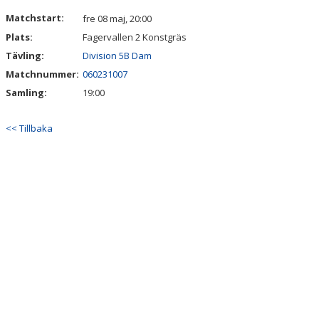
DOKUMENT
Matchstart:
fre 08 maj, 20:00
Plats:
Fagervallen 2 Konstgräs
KONTAKT
Tävling:
Division 5B Dam
Matchnummer:
060231007
Samling:
19:00
<< Tillbaka