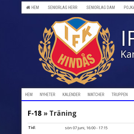
HEM
SENIORLAG HERR
SENIORLAG DAM
POJK
I
Ka
HEM
NYHETER
KALENDER
MATCHER
TRUPPEN
F-18
» Träning
Tid:
sön 07 juni, 16:00 - 17:15