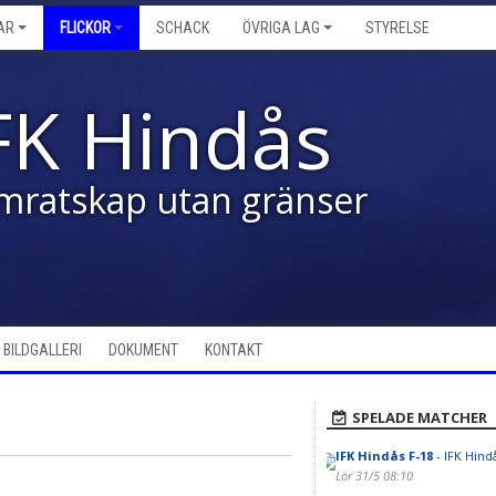
AR
FLICKOR
SCHACK
ÖVRIGA LAG
STYRELSE
FK Hindås
mratskap utan gränser
BILDGALLERI
DOKUMENT
KONTAKT
SPELADE MATCHER
IFK Hindås F-18
- IFK Hind
Lör 31/5 08:10