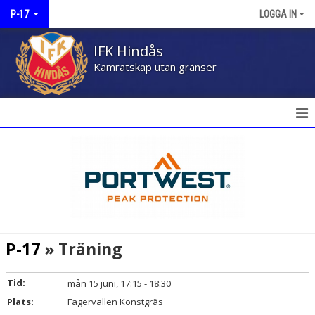
P-17
LOGGA IN
IFK Hindås
Kamratskap utan gränser
HEM
NYHETER
KALENDER
MATCHER
P-17
» Träning
TRUPPEN
Tid:
mån 15 juni, 17:15 - 18:30
BILDGALLERI
Plats:
Fagervallen Konstgräs