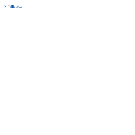
DOKUMENT
<< Tillbaka
KONTAKT