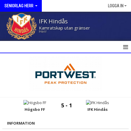
SENIORLAG HERR
LOGGA IN
IFK Hindås
Kamratskap utan gränser
Herr
HEM
NYHETER
KALENDER
MATCHER
5 - 1
TRUPPEN
Högsbo FF
IFK Hindås
BILDGALLERI
INFORMATION