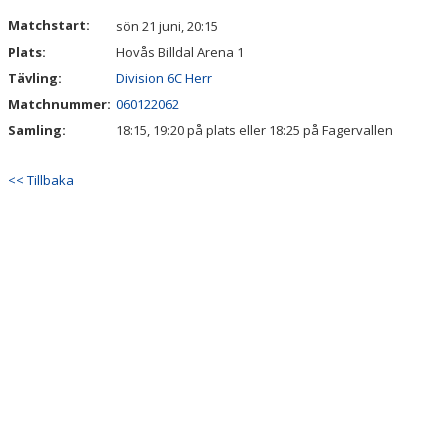
DOKUMENT
Matchstart:
sön 21 juni, 20:15
Plats:
Hovås Billdal Arena 1
KONTAKT
Tävling:
Division 6C Herr
Matchnummer:
060122062
Samling:
18:15, 19:20 på plats eller 18:25 på Fagervallen
<< Tillbaka