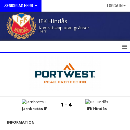
SENIORLAG HERR
LOGGA IN
IFK Hindås
Kamratskap utan gränser
Herr
HEM
NYHETER
KALENDER
MATCHER
1 - 4
TRUPPEN
Järnbrotts IF
IFK Hindås
BILDGALLERI
INFORMATION