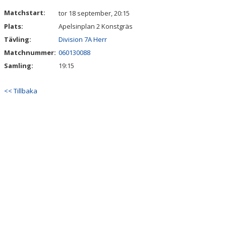
DOKUMENT
Matchstart:
tor 18 september, 20:15
Plats:
Apelsinplan 2 Konstgräs
KONTAKT
Tävling:
Division 7A Herr
Matchnummer:
060130088
Samling:
19:15
<< Tillbaka