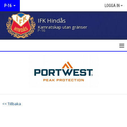
P-16
LOGGA IN
IFK Hindås
Kamratskap utan gränser
P-16
HEM
NYHETER
KALENDER
MATCHER
<< Tillbaka
TRUPPEN
BILDGALLERI