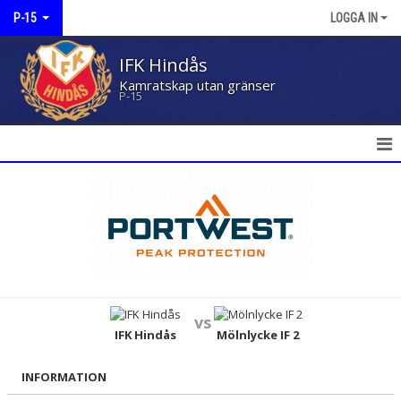
P-15
LOGGA IN
IFK Hindås
Kamratskap utan gränser
P-15
HEM
NYHETER
KALENDER
MATCHER
vs
TRUPPEN
IFK Hindås
Mölnlycke IF 2
KONTAKT
INFORMATION