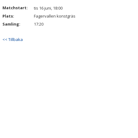
BILDGALLERI
Matchstart:
tis 16 juni, 18:00
Plats:
Fagervallen konstgräs
DOKUMENT
Samling:
17:20
GÄSTBOK
<< Tillbaka