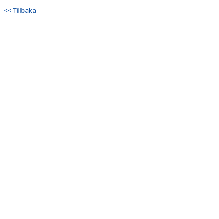
DOKUMENT
<< Tillbaka
KONTAKT
GÄSTBOK