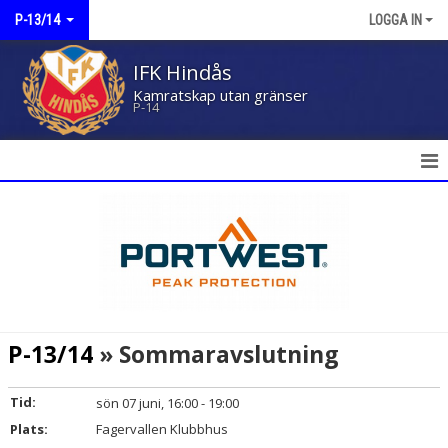
P-13/14
LOGGA IN
IFK Hindås
Kamratskap utan gränser
P-14
HEM
NYHETER
KALENDER
MATCHER
P-13/14
» Sommaravslutning
TRUPPEN
Tid:
sön 07 juni, 16:00 - 19:00
BILDGALLERI
Plats:
Fagervallen Klubbhus