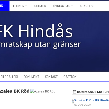
AR
FLICKOR
SCHACK
ÖVRIGA LAG
STYRELSE
FK Hindås
mratskap utan gränser
BILDGALLERI
DOKUMENT
KONTAKT
GÄSTBOK
Azalea BK Röd
KOMMANDE MATCH
Gunnilse IS Vit -
IFK Hindå
Tor 20/8 20:00