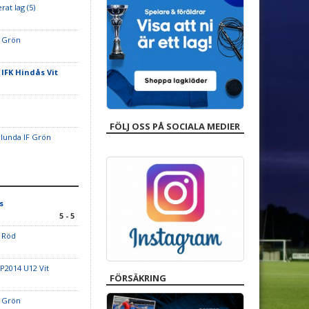
rat lag (5)
K Grön
-
IFK Hindås Vit
FÖLJ OSS PÅ SOCIALA MEDIER
ölunda IF Grön
s
5 - 5
 Röd
 P2014 U12 Vit
FÖRSÄKRING
a Grön