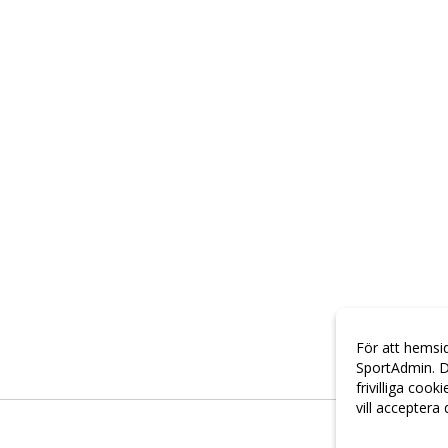
För att hemsi
SportAdmin. D
frivilliga cook
vill acceptera
Anpassa dina 