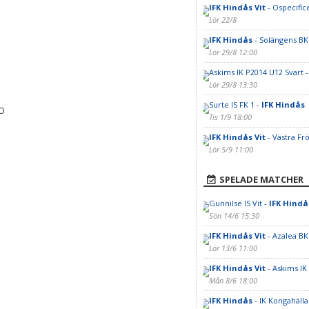
IFK Hindås Vit
- Ospecifice
Lör 22/8
IFK Hindås
- Solängens B
Lör 29/8 12:00
Askims IK P2014 U12 Svart 
Lör 29/8 13:30
Surte IS FK 1 -
IFK Hindås
EO
Tis 1/9 18:00
IFK Hindås Vit
- Västra Fr
Lör 5/9 11:00
SPELADE MATCHER
Gunnilse IS Vit -
IFK Hindå
Sön 14/6 15:30
IFK Hindås Vit
- Azalea BK
Lör 13/6 11:00
IFK Hindås Vit
- Askims IK
Mån 8/6 18:00
IFK Hindås
- IK Kongahäll