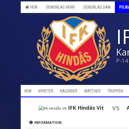
HEM
SENIORLAG HERR
SENIORLAG DAM
POJK
I
Ka
P-14
HEM
NYHETER
KALENDER
MATCHER
TRUPPEN
vs
IFK Hindås Vit
INFORMATION