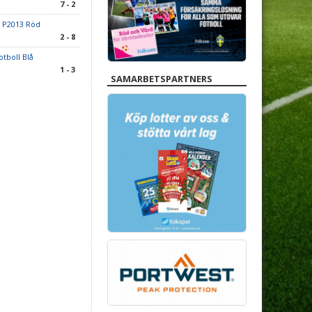
7 - 2
F P2013 Röd
2 - 8
tboll Blå
1 - 3
SAMARBETSPARTNERS