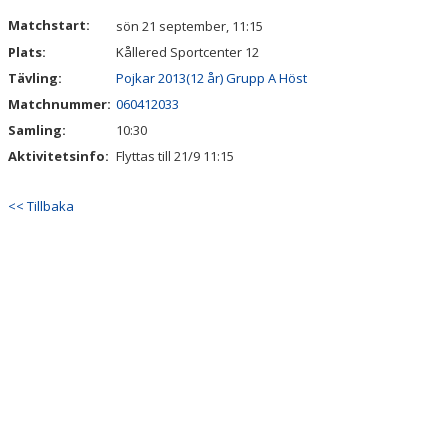
DOKUMENT
Matchstart:
sön 21 september, 11:15
Plats:
Kållered Sportcenter 12
KONTAKT
Tävling:
Pojkar 2013(12 år) Grupp A Höst
GÄSTBOK
Matchnummer:
060412033
Samling:
10:30
Aktivitetsinfo:
Flyttas till 21/9 11:15
<< Tillbaka