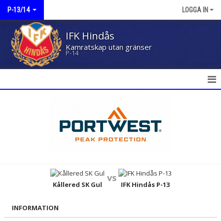
P-13/14
LOGGA IN
IFK Hindås
Kamratskap utan gränser
P-14
HEM
NYHETER
KALENDER
MATCHER
vs
TRUPPEN
Kållered SK Gul
IFK Hindås P-13
BILDGALLERI
INFORMATION