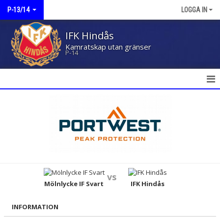
P-13/14
LOGGA IN
IFK Hindås
Kamratskap utan gränser
P-14
HEM
NYHETER
KALENDER
MATCHER
vs
TRUPPEN
Mölnlycke IF Svart
IFK Hindås
BILDGALLERI
INFORMATION