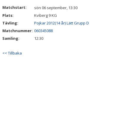
DOKUMENT
Matchstart:
sön 06 september, 13:30
Plats:
Kviberg 9 KG
KONTAKT
Tävling:
Pojkar 2012(14 år) Lätt Grupp D
GÄSTBOK
Matchnummer:
060345088
Samling:
12:30
<< Tillbaka