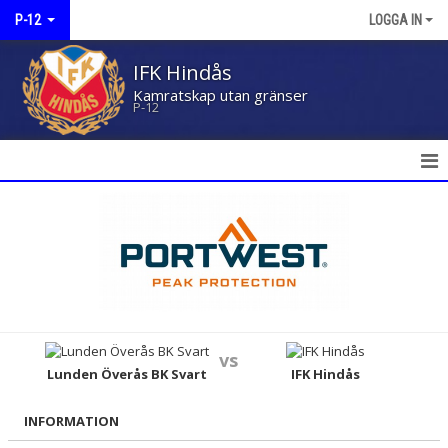
P-12
LOGGA IN
IFK Hindås
Kamratskap utan gränser
P-12
HEM
NYHETER
KALENDER
MATCHER
vs
TRUPPEN
Lunden Överås BK Svart
IFK Hindås
BILDGALLERI
INFORMATION