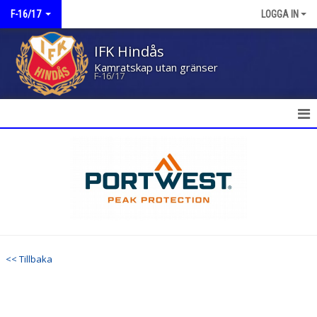
F-16/17
LOGGA IN
IFK Hindås
Kamratskap utan gränser
F-16/17
HEM
NYHETER
KALENDER
MATCHER
<< Tillbaka
TRUPPEN
BILDGALLERI