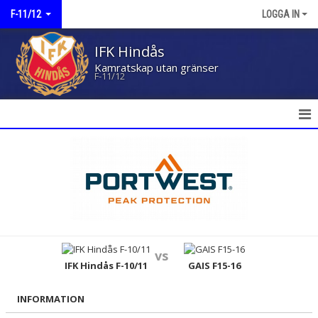
F-11/12
LOGGA IN
IFK Hindås
Kamratskap utan gränser
F-11/12
HEM
NYHETER
KALENDER
MATCHER
vs
TRUPPEN
IFK Hindås F-10/11
GAIS F15-16
BILDGALLERI
INFORMATION