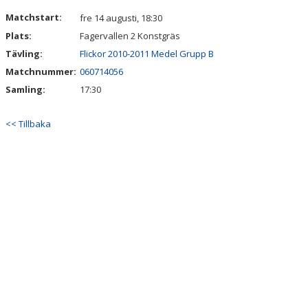
DOKUMENT
Matchstart:
fre 14 augusti, 18:30
Plats:
Fagervallen 2 Konstgräs
KONTAKT
Tävling:
Flickor 2010-2011 Medel Grupp B
GÄSTBOK
Matchnummer:
060714056
Samling:
17:30
<< Tillbaka