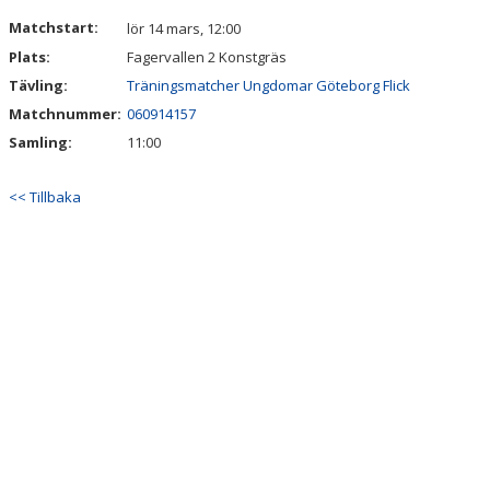
DOKUMENT
Matchstart:
lör 14 mars, 12:00
Plats:
Fagervallen 2 Konstgräs
KONTAKT
Tävling:
Träningsmatcher Ungdomar Göteborg Flick
GÄSTBOK
Matchnummer:
060914157
Samling:
11:00
<< Tillbaka