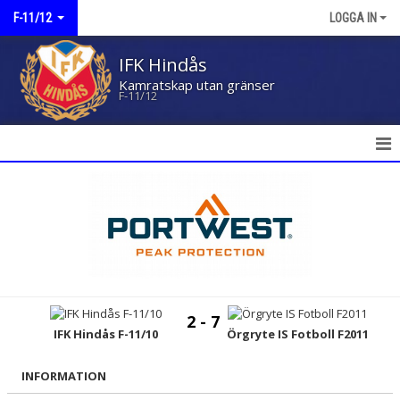
F-11/12
LOGGA IN
IFK Hindås
Kamratskap utan gränser
F-11/12
HEM
NYHETER
KALENDER
MATCHER
2 - 7
TRUPPEN
IFK Hindås F-11/10
Örgryte IS Fotboll F2011
BILDGALLERI
INFORMATION