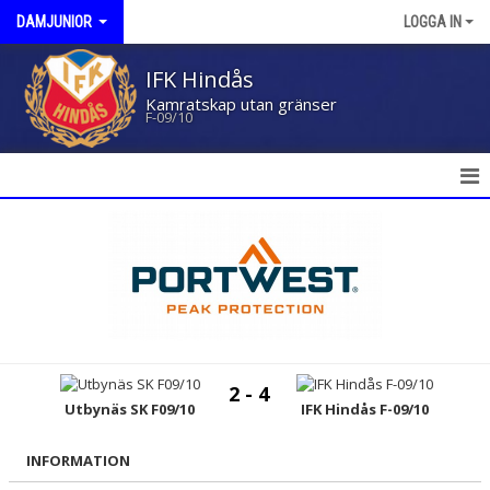
DAMJUNIOR
LOGGA IN
IFK Hindås
Kamratskap utan gränser
F-09/10
HEM
NYHETER
KALENDER
MATCHER
2 - 4
TRUPPEN
Utbynäs SK F09/10
IFK Hindås F-09/10
BILDGALLERI
INFORMATION