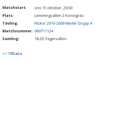
DOKUMENT
Matchstart:
ons 15 oktober, 20:00
Plats:
Lemmingvallen 2 Konstgräs
KONTAKT
Tävling:
Flickor 2010-2009 Medel Grupp A
GÄSTBOK
Matchnummer:
060711124
Samling:
18:20, Fagervallen
<< Tillbaka